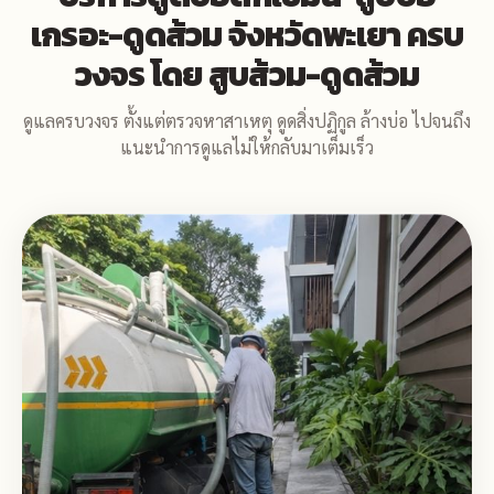
เกรอะ-ดูดส้วม จังหวัดพะเยา ครบ
วงจร โดย สูบส้วม-ดูดส้วม
ดูแลครบวงจร ตั้งแต่ตรวจหาสาเหตุ ดูดสิ่งปฏิกูล ล้างบ่อ ไปจนถึง
แนะนำการดูแลไม่ให้กลับมาเต็มเร็ว