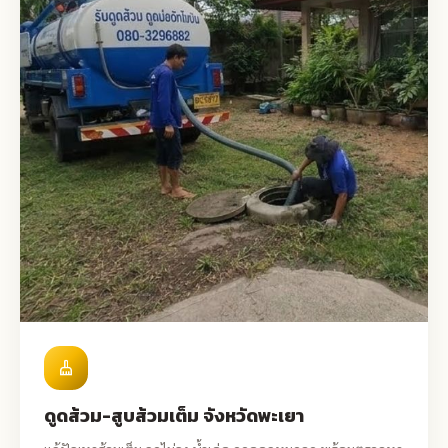
cleaning_services
ดูดส้วม-สูบส้วมเต็ม จังหวัดพะเยา