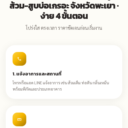
ส้วม-สูบบ่อเกรอะ จังหวัดพะเยา ·
ง่าย 4 ขั้นตอน
โปร่งใส ตรงเวลา ราคาชัดเจนก่อนเริ่มงาน
call
1. แจ้งอาการและสถานที่
โทรหรือแอด LINE แจ้งอาการ เช่น ส้วมเต็ม ท่อตัน กลิ่นเหม็น
พร้อมพิกัดและประเภทอาคาร
straighten