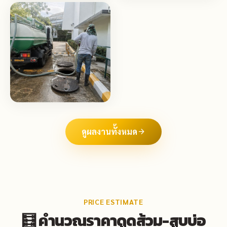
ดูผลงานทั้งหมด
arrow_forward
PRICE ESTIMATE
🧮 คำนวณราคาดูดส้วม-สูบบ่อ