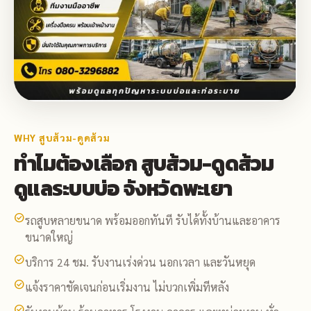
WHY สูบส้วม-ดูดส้วม
ทำไมต้องเลือก สูบส้วม-ดูดส้วม
ดูแลระบบบ่อ จังหวัดพะเยา
check_circle
รถสูบหลายขนาด พร้อมออกทันที รับได้ทั้งบ้านและอาคาร
ขนาดใหญ่
check_circle
บริการ 24 ชม. รับงานเร่งด่วน นอกเวลา และวันหยุด
check_circle
แจ้งราคาชัดเจนก่อนเริ่มงาน ไม่บวกเพิ่มทีหลัง
check_circle