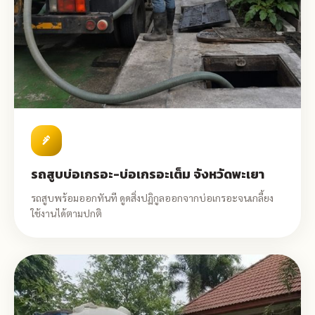
plumbing
รถสูบบ่อเกรอะ-บ่อเกรอะเต็ม จังหวัดพะเยา
รถสูบพร้อมออกทันที ดูดสิ่งปฏิกูลออกจากบ่อเกรอะจนเกลี้ยง
ใช้งานได้ตามปกติ