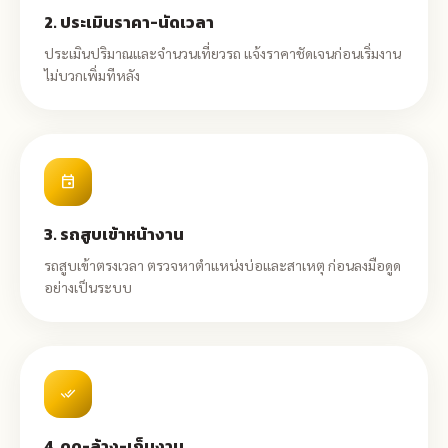
2. ประเมินราคา-นัดเวลา
ประเมินปริมาณและจำนวนเที่ยวรถ แจ้งราคาชัดเจนก่อนเริ่มงาน
ไม่บวกเพิ่มทีหลัง
event
3. รถสูบเข้าหน้างาน
รถสูบเข้าตรงเวลา ตรวจหาตำแหน่งบ่อและสาเหตุ ก่อนลงมือดูด
อย่างเป็นระบบ
done_all
4. ดูด-ล้าง-เก็บงาน