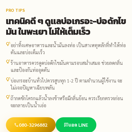
PRO TIPS
เทคนิคดี ๆ ดูแลบ่อเกรอะ-บ่อดักไข
มัน ในพะเยา ไม่ให้เต็มเร็ว
tips_and_updates
อย่าทิ้งเศษอาหารและน้ำมันลงท่อ เป็นสาเหตุหลักที่ทำให้ท่อ
ตันและบ่อเต็มเร็ว
tips_and_updates
ร้านอาหารควรดูดบ่อดักไขมันตามรอบสม่ำเสมอ ช่วยลดกลิ่น
และป้องกันท่ออุดตัน
tips_and_updates
บ่อเกรอะบ้านทั่วไปควรสูบทุก 1-2 ปี ตามจำนวนผู้ใช้งาน จะ
ไม่เจอปัญหาเฉียบพลัน
tips_and_updates
ถ้ากดชักโครกแล้วน้ำลงช้าหรือมีกลิ่นย้อน ควรเรียกตรวจก่อน
จะกลายเป็นน้ำเอ่อ
080-3296882
แอด LINE
call
chat