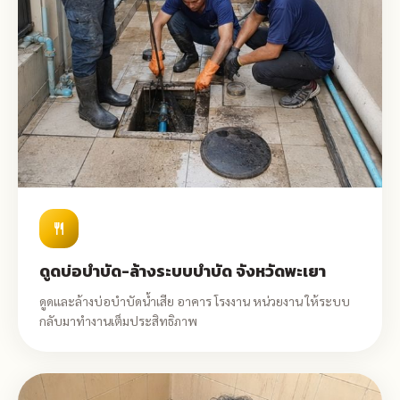
restaurant
ดูดบ่อบำบัด-ล้างระบบบำบัด จังหวัดพะเยา
ดูดและล้างบ่อบำบัดน้ำเสีย อาคาร โรงงาน หน่วยงาน ให้ระบบ
กลับมาทำงานเต็มประสิทธิภาพ