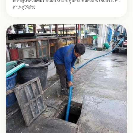
แก้ปัญหาส้วมเต็ม กดไม่ลง น้ำเอ่อ ดูดออกหมดจด พร้อมตรวจหา
สาเหตุให้ด้วย